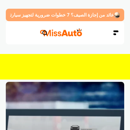
عائد من إجازة الصيف؟ 7 خطوات ضرورية لتجهيز سيارتك قبل العودة للدوام