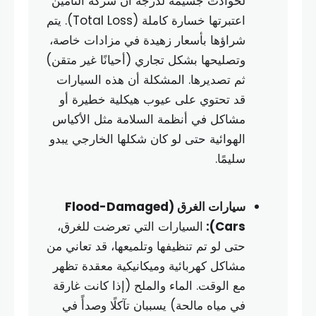
لحوادث جسيمة لدرجة أن شركة التأمين
اعتبرتها خسارة كاملة (Total Loss). يتم
شراؤها بأسعار زهيدة في مزادات خاصة،
وتصليحها بشكل تجاري (أحيانًا غير متقن)
ثم تصديرها. المشكلة أن هذه السيارات
قد تحتوي على عيوب هيكلية خطيرة أو
مشاكل في أنظمة السلامة مثل الأكياس
الهوائية حتى لو كان شكلها الخارجي يبدو
سليمًا.
سيارات الغرق (Flood-Damaged
Cars):
السيارات التي تعرضت للغرق،
حتى لو تم تنظيفها وتلميعها، قد تعاني من
مشاكل كهربائية وميكانيكية معقدة تظهر
مع الوقت. الماء والملح (إذا كانت غارقة
في مياه مالحة) يسببان تآكلًا وصدأً في