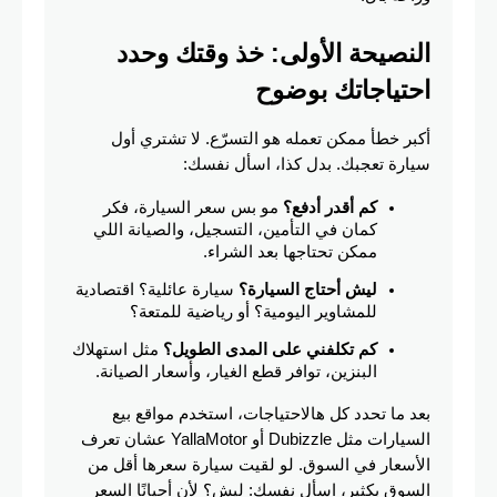
النصيحة الأولى: خذ وقتك وحدد 
احتياجاتك بوضوح
أكبر خطأ ممكن تعمله هو التسرّع. لا تشتري أول 
سيارة تعجبك. بدل كذا، اسأل نفسك:
كم أقدر أدفع؟
 مو بس سعر السيارة، فكر 
كمان في التأمين، التسجيل، والصيانة اللي 
ممكن تحتاجها بعد الشراء.
ليش أحتاج السيارة؟
 سيارة عائلية؟ اقتصادية 
للمشاوير اليومية؟ أو رياضية للمتعة؟
كم تكلفني على المدى الطويل؟
 مثل استهلاك 
البنزين، توافر قطع الغيار، وأسعار الصيانة.
بعد ما تحدد كل هالاحتياجات، استخدم مواقع بيع 
السيارات مثل Dubizzle أو YallaMotor عشان تعرف 
الأسعار في السوق. لو لقيت سيارة سعرها أقل من 
السوق بكثير، اسأل نفسك: ليش؟ لأن أحيانًا السعر 