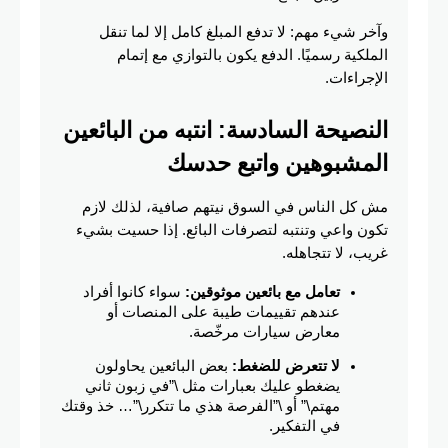
وآخر شيء مهم: لا تدفع المبلغ كامل إلا لما تنقل 
الملكية رسميًا. الدفع يكون بالتوازي مع إتمام 
الإجراءات.
النصيحة السادسة: انتبه من البائعين 
المشبوهين واتبع حدسك
مش كل الناس في السوق نيتهم صافية، لذلك لازم 
تكون واعي وتنتبه لتصرفات البائع. إذا حسيت بشيء 
غريب، لا تتجاهله.
تعامل مع بائعين موثوقين:
 سواء كانوا أفراد 
عندهم تقييمات طيبة على المنصات أو 
معارض سيارات مرخّصة.
لا تتعرض للضغط:
 بعض البائعين يحاولون 
يضغطو عليك بعبارات مثل \”في زبون ثاني 
مهتم\” أو \”الفرصة هذي ما تتكرر\”… خذ وقتك 
في التفكير.