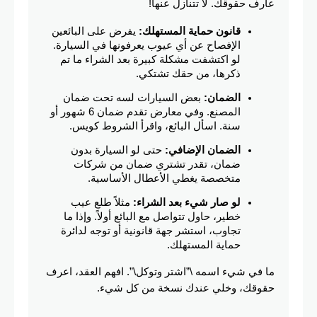
عارف حقوقك. لا تتنازل عنها!
قانون حماية المستهلك:
 يفرض على البائعين 
الإفصاح عن أي عيوب يعرفونها في السيارة. 
لو اكتشفت مشكلة كبيرة بعد الشراء ما تم 
ذكرها، من حقك تشتكي.
الضمان:
 بعض السيارات لسه تحت ضمان 
المصنع. وفي معارض تقدم ضمان 6 شهور أو 
سنة. اسأل البائع، واقرأ الشروط كويس.
الضمان الإضافي:
 حتى لو السيارة بدون 
ضمان، تقدر تشتري ضمان من شركات 
متخصصة يغطي الأعطال الأساسية.
لو صار شيء بعد الشراء:
 مثلاً طلع عيب 
خطير، حاول تتواصل مع البائع أولاً. وإذا ما 
تجاوب، استشر جهة قانونية أو توجه لدائرة 
حماية المستهلك.
ما في شيء اسمه \”اشتر وتوكل\”. افهم العقد، اعرف 
حقوقك، وخلي عندك نسخة من كل شيء.