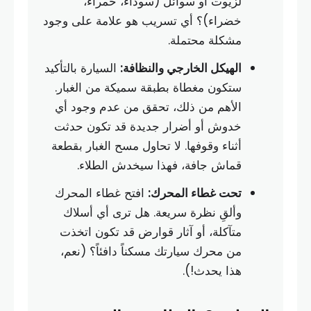
لزيوت أو سوائل (سوداء، حمراء،
خضراء)؟ أي تسريب هو علامة على وجود
مشكلة محتملة.
الهيكل الخارجي والنظافة:
السيارة بالتأكيد
ستكون مغطاة بطبقة سميكة من الغبار.
الأهم من ذلك، تحقق من عدم وجود أي
خدوش أو أضرار جديدة قد تكون حدثت
أثناء وقوفها. لا تحاول مسح الغبار بقطعة
قماش جافة، فهذا سيخدش الطلاء.
تحت غطاء المحرك:
افتح غطاء المحرك
وألقِ نظرة سريعة. هل ترى أي أسلاك
متآكلة، أو آثار قوارض قد تكون اتخذت
من محرك سيارتك مسكناً دافئاً؟ (نعم،
هذا يحدث!).