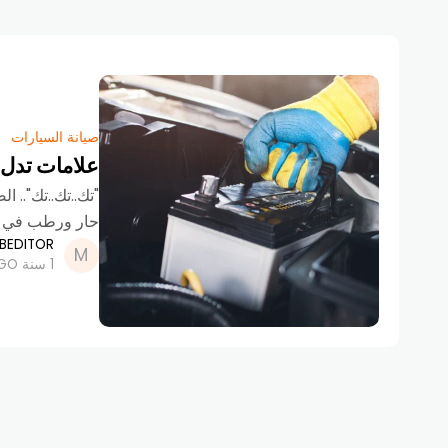
صيانة السيارات
علامات تدل أ
"تك..تك..تك".. 
حار ورطب في من
BEDITOR
1 سنة AGO