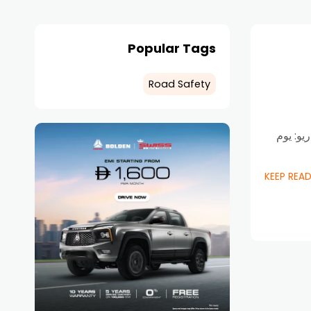
Popular Tags
Road Safety
يو: يوم
KEEP REA