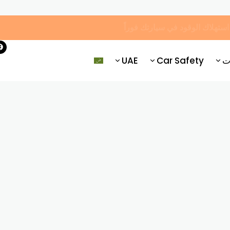
ت
Car Safety
UAE