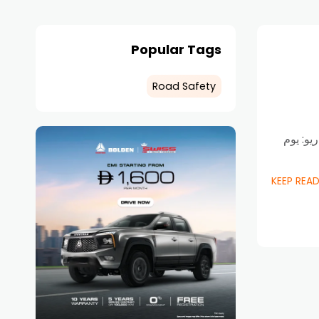
Popular Tags
Road Safety
يو: يوم
KEEP REA