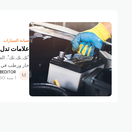
صيانة السيارات
علامات تدل أ
"تك..تك..تك".. 
حار ورطب في من
BEDITOR
1 سنة AGO