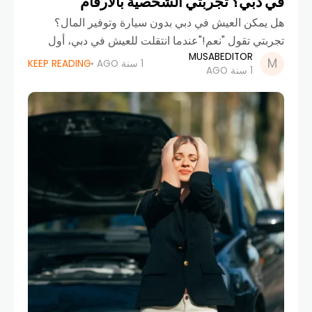
في دبي؟ تجربتي الشخصية بالأرقام
هل يمكن العيش في دبي بدون سيارة وتوفير المال؟
تجربتي تقول "نعم!"عندما انتقلت للعيش في دبي، أول
MUSABEDITOR
نصيحة سمعتها من الجميع كانت: "لازم تشتري سيارة، ما
1 سنة AGO
KEEP READING
1 سنة AGO
تقدر تعيش بدونها!". لفترة،