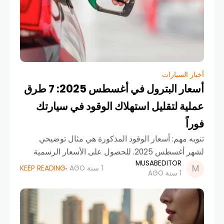
أخبار السيارات
أسعار البترول في أغسطس 2025: 7 طرق
عملية لتقليل استهلاك الوقود في سيارتك
فوراً
تنويه مهم: أسعار الوقود المذكورة هي مثال توضيحي
لشهر أغسطس 2025. للحصول على الأسعار الرسمية
MUSABEDITOR
والمحدثة شهرياً، يُنصح دائماً بمتابعة الإعلانات الصادرة عن
1 سنة AGO
KEEP READING
1 سنة AGO
لجنة متابعة أسعار الوقود في الإمارات أو