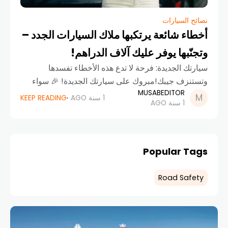
نصائح السيارات
أخطاء شائعة يرتكبها ملاك السيارات الجدد –
وتجنّبها يوفر عليك آلاف الدراهم!
سيارتك الجديدة: فرحة لا تدع هذه الأخطاء تفسدها
وتستنزف جيبك!مبروك على سيارتك الجديدة! 🎉 سواء
MUSABEDITOR
كانت أول سيارة تشتريها أو مجرد ترقية لسيارة أحدث،
1 سنة AGO
KEEP READING
1 سنة AGO
أكيد الشعور لا يوصف. الراحة، الاستقلالية،
Popular Tags
Road Safety