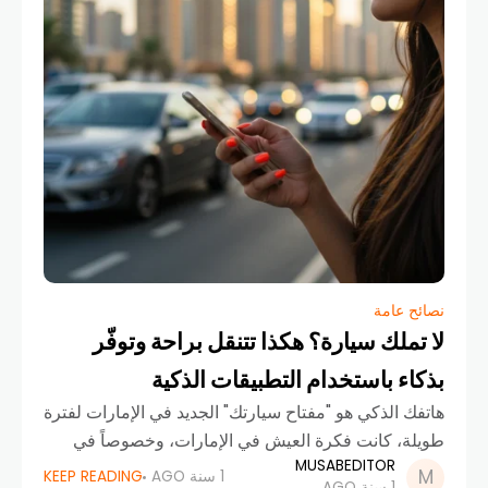
نصائح عامة
لا تملك سيارة؟ هكذا تتنقل براحة وتوفّر
بذكاء باستخدام التطبيقات الذكية
هاتفك الذكي هو "مفتاح سيارتك" الجديد في الإمارات لفترة
طويلة، كانت فكرة العيش في الإمارات، وخصوصاً في
MUSABEDITOR
دبي، بدون سيارة خاصة تبدو شبه مستحيلة. لكن هذا
1 سنة AGO
KEEP READING
1 سنة AGO