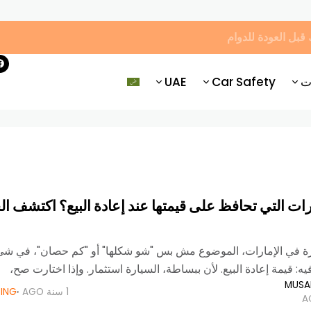
ت
Car Safety
UAE
ات التي تحافظ على قيمتها عند إعادة البيع؟ اكتشف ال
ة في الإمارات، الموضوع مش بس "شو شكلها" أو "كم حصان"، في شي
يه: قيمة إعادة البيع. لأن ببساطة، السيارة استثمار. وإذا اختارت صح،
MUSA
1 سنة AGO
DING