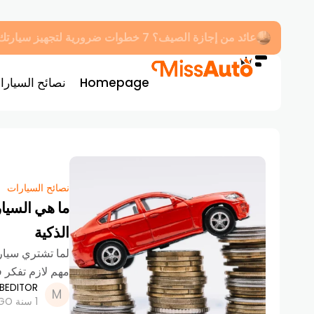
أسعار البترول في أغسطس 2025: 7 طرق عملية لتقليل استهلاك الوقود في سيارتك فوراً
Homepage
نصائح السيارا
نصائح السيارات
ما هي السيار
الذكية
لما تشتري سيار
مهم لازم تفكر ف
BEDITOR
1 سنة AGO