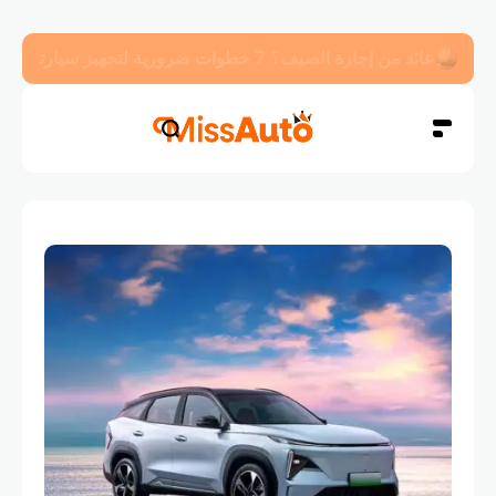
أسعار البترول في أغسطس 2025: 7 طرق عملية لتقليل استهلاك الوقود في سيارتك فوراً