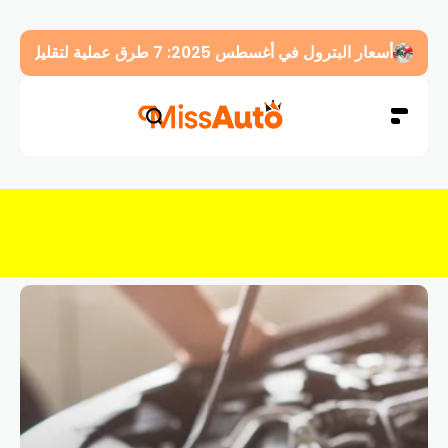
أسعار البترول في أغسطس 2025: 7 طرق عملية لتقليل استهلاك الوقود في سيارتك فوراً