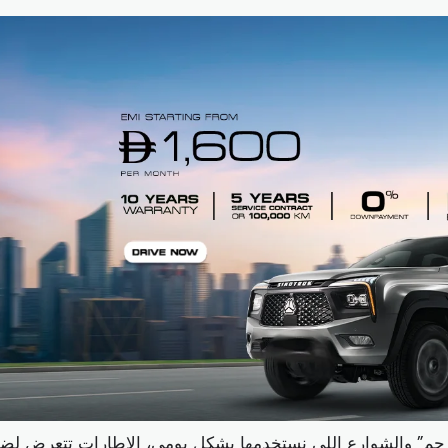
ترحم” والشوارع اللي نستخدمها بشكل يومي، الإطارات تتعرض ل