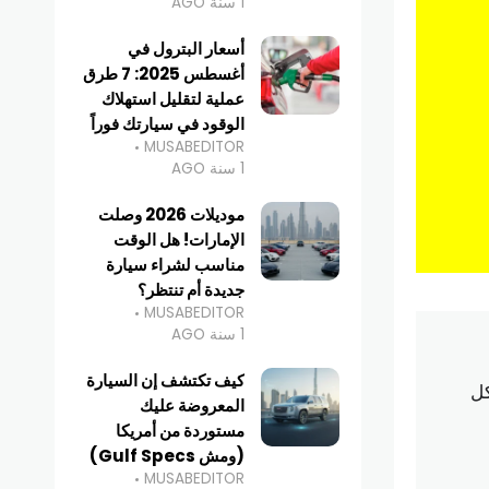
1 سنة AGO
أسعار البترول في
أغسطس 2025: 7 طرق
عملية لتقليل استهلاك
الوقود في سيارتك فوراً
MUSABEDITOR
1 سنة AGO
موديلات 2026 وصلت
الإمارات! هل الوقت
مناسب لشراء سيارة
جديدة أم تنتظر؟
MUSABEDITOR
1 سنة AGO
كيف تكتشف إن السيارة
كل
المعروضة عليك
مستوردة من أمريكا
(ومش Gulf Specs)
MUSABEDITOR