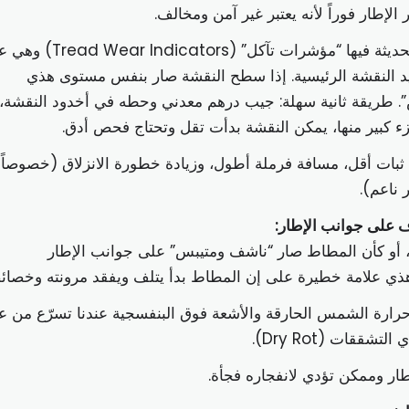
 الإطار فوراً لأنه يعتبر غير آمن ومخالف.
أغلب الإطارات الحديثة فيها “مؤشرات تآكل” (icators
د النقشة الرئيسية. إذا سطح النقشة صار بنفس مستوى هذي
ص”. طريقة ثانية سهلة: جيب درهم معدني وحطه في أخدود النقشة، 
ء كبير منها، يمكن النقشة بدأت تقل وتحتاج فحص أدق.
بات أقل، مسافة فرملة أطول، وزيادة خطورة الانزلاق (خصوصاً 
 ناعم).
 على جوانب الإطار:
 أو كأن المطاط صار “ناشف ومتيبس” على جوانب الإطار
رارة الشمس الحارقة والأشعة فوق البنفسجية عندنا تسرّع من ع
قات (Dry Rot).
ار وممكن تؤدي لانفجاره فجأة.