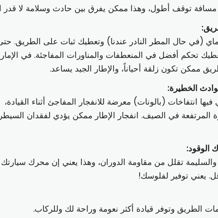
مسافة توقف أطول، وهذا ممكن يفرق بين حادث وسلامة لا قدر ال
ريق:
ي (في حال المطر النادر عندنا) وتعطيك ثبات على الطريق. حتى
عطيك تحكم أفضل في المنعطفات والمناورات المفاجئة. في الإمار
طريق ممكن تكون زلقة أحياناً، والإطار الجيد يساعد.
حوادث الخطيرة:
فيها انتفاخات (بالونات) معرضة للانفجار المفاجئ أثناء القيادة،
ة المرتفعة في الصيف. انفجار الإطار ممكن يؤدي لفقدان السيطر
 الوقود:
والسليمة تقلل من مقاومة الدوران، وهذا يعني إن محرك سيارتك 
ل. يعني توفير لفلوسك!
 الطريق وتوفر قيادة أكثر نعومة وراحة لك وللركاب.