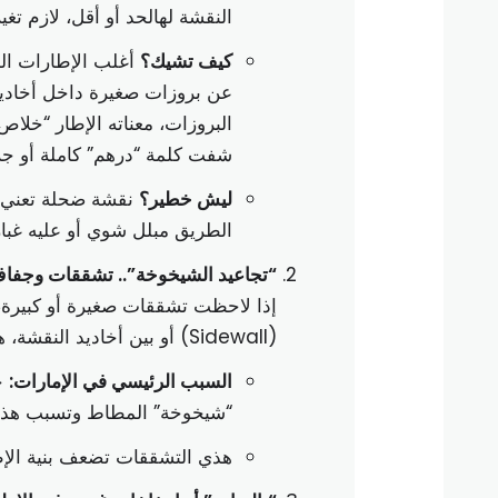
النقشة لهالحد أو أقل، لازم تغير
كيف تشيك؟
عن بروزات صغيرة داخل أخادي
البروزات، معناته الإطار “خلا
شفت كلمة “درهم” كاملة أو جز
ليش خطير؟
نقشة ضحلة تعني ث
الطريق مبلل شوي أو عليه غبار
“تجاعيد الشيخوخة”.. تشققات وجفاف
إذا لاحظت تشققات صغيرة أو كبيرة،
(Sidewall) أو بين أخاديد النقشة، هذي علامة خطيرة على إن المطاط بدأ يتلف ويفقد مرونته وخصائصه.
السبب الرئيسي في الإمارات:
ح
“شيخوخة” المطاط وتسبب هذي التشق
هذي التشققات تضعف بنية الإط