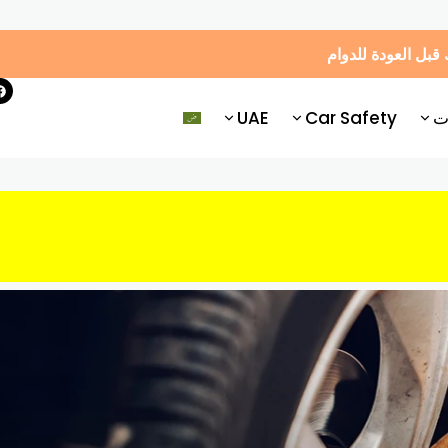
ت
Car Safety
UAE