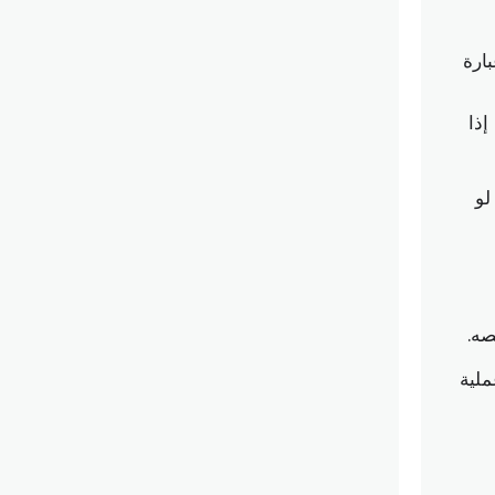
Tread Wear Ind) وهي عبارة
إذا
لو
ملية