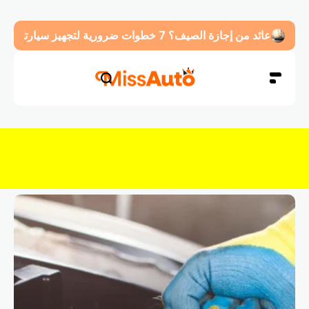
عائد من إجازة الصيف؟ 7 خطوات ضرورية لتجهيز سيارتك قبل العودة للدوام